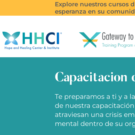
Explore nuestros cursos 
Suscríba
esperanza en su comunid
Capacitación 
Te preparamos a ti y a 
de nuestra capacitación
atraviesan una crisis e
mental dentro de su org