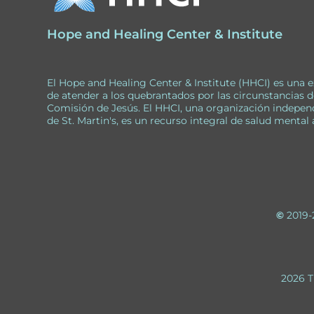
t
e
Hope and Healing Center & Institute
r
n
El Hope and Healing Center & Institute (HHCI) es una ex
a
de atender a los quebrantados por las circunstancias d
t
Comisión de Jesús. El HHCI, una organización independ
de St. Martin's, es un recurso integral de salud mental
i
v
e
:
©
2019-
2026 T