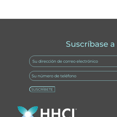
Suscríbase a
Su
dirección
Teléfono
de
correo
(Obligatorio)
electrónico
(Obligatorio)
A
l