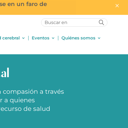
×
×
se en un faro de
▲
d cerebral
Eventos
Quiénes somos
al
n compasión a través
r a quienes
recurso de salud