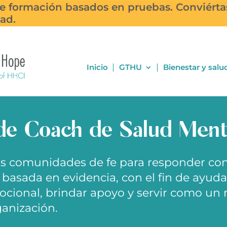
de formación basados en pruebas. Conviérta
se a nuestro boletín
ad.
Inicio
GTHU
Bienestar y salu
de Coach de Salud Ment
las comunidades de fe para responder co
 basada en evidencia, con el fin de ayuda
mocional, brindar apoyo y servir como un 
anización.